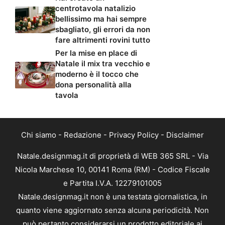
centrotavola natalizio
bellissimo ma hai sempre
sbagliato, gli errori da non
fare altrimenti rovini tutto
Per la mise en place di
Natale il mix tra vecchio e
moderno è il tocco che
dona personalità alla
tavola
Chi siamo
-
Redazione
-
Privacy Policy
-
Disclaimer
Natale.designmag.it di proprietà di WEB 365 SRL - Via
Nicola Marchese 10, 00141 Roma (RM) - Codice Fiscale
e Partita I.V.A. 12279101005
Natale.designmag.it non è una testata giornalistica, in
quanto viene aggiornato senza alcuna periodicità. Non
può pertanto considerarsi un prodotto editoriale ai