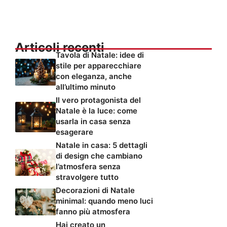
Articoli recenti
Tavola di Natale: idee di
stile per apparecchiare
con eleganza, anche
all’ultimo minuto
Il vero protagonista del
Natale è la luce: come
usarla in casa senza
esagerare
Natale in casa: 5 dettagli
di design che cambiano
l’atmosfera senza
stravolgere tutto
Decorazioni di Natale
minimal: quando meno luci
fanno più atmosfera
Hai creato un