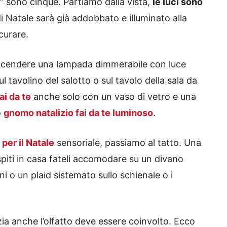
” sono cinque. Partiamo dalla vista,
le luci sono
di Natale sarà già addobbato e illuminato alla
curare.
accendere una lampada dimmerabile con luce
l tavolino del salotto o sul tavolo della sala da
ai da te
anche solo con un vaso di vetro e una
o
gnomo natalizio fai da te luminoso
.
per il Natale
sensoriale, passiamo al tatto. Una
ospiti in casa fateli accomodare su un divano
ni o un plaid sistemato sullo schienale o i
izia anche l’olfatto deve essere coinvolto. Ecco