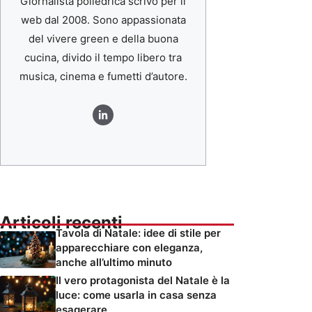
Giornalista poliedrica scrivo per il
web dal 2008. Sono appassionata
del vivere green e della buona
cucina, divido il tempo libero tra
musica, cinema e fumetti d’autore.
Articoli recenti
Tavola di Natale: idee di stile per
apparecchiare con eleganza,
anche all’ultimo minuto
Il vero protagonista del Natale è la
luce: come usarla in casa senza
esagerare