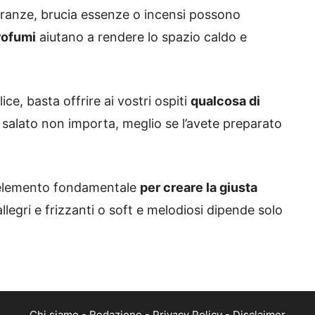
granze, brucia essenze o incensi possono
rofumi
aiutano a rendere lo spazio caldo e
ice, basta offrire ai vostri ospiti
qualcosa di
o salato non importa, meglio se l’avete preparato
 elemento fondamentale
per creare la giusta
allegri e frizzanti o soft e melodiosi dipende solo
Chi siamo
-
Redazione
-
Privacy Policy
-
Disclaimer