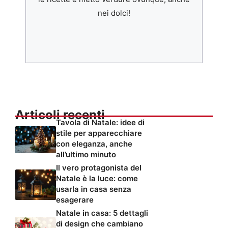
nei dolci!
Articoli recenti
Tavola di Natale: idee di
stile per apparecchiare
con eleganza, anche
all’ultimo minuto
Il vero protagonista del
Natale è la luce: come
usarla in casa senza
esagerare
Natale in casa: 5 dettagli
di design che cambiano