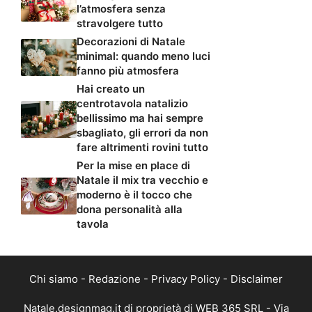
l’atmosfera senza
stravolgere tutto
Decorazioni di Natale
minimal: quando meno luci
fanno più atmosfera
Hai creato un
centrotavola natalizio
bellissimo ma hai sempre
sbagliato, gli errori da non
fare altrimenti rovini tutto
Per la mise en place di
Natale il mix tra vecchio e
moderno è il tocco che
dona personalità alla
tavola
Chi siamo
-
Redazione
-
Privacy Policy
-
Disclaimer
Natale.designmag.it di proprietà di WEB 365 SRL - Via