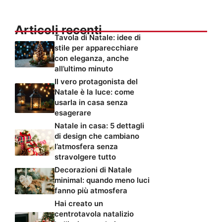
Articoli recenti
Tavola di Natale: idee di
stile per apparecchiare
con eleganza, anche
all’ultimo minuto
Il vero protagonista del
Natale è la luce: come
usarla in casa senza
esagerare
Natale in casa: 5 dettagli
di design che cambiano
l’atmosfera senza
stravolgere tutto
Decorazioni di Natale
minimal: quando meno luci
fanno più atmosfera
Hai creato un
centrotavola natalizio