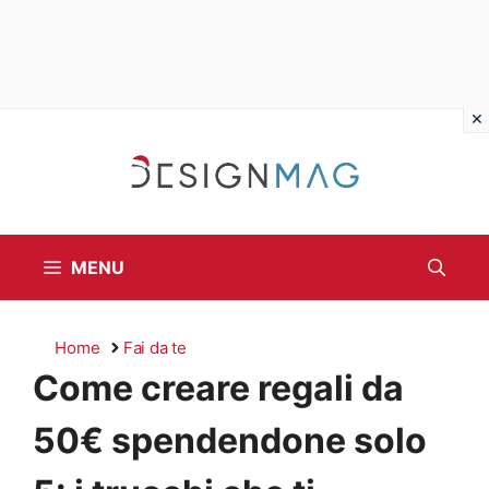
Vai
al
contenuto
MENU
Home
Fai da te
Come creare regali da
50€ spendendone solo