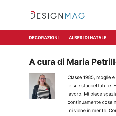
Vai
al
contenuto
DECORAZIONI
ALBERI DI NATALE
A cura di Maria Petril
Classe 1985, moglie e
le sue sfaccettature. 
lavoro. Mi piace spazi
continuamente cose n
mi viene in mente. Co