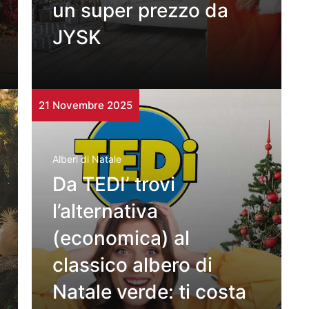
un super prezzo da
JYSK
21 Novembre 2025
Alberi di Natale
Da TEDI’ trovi
l’alternativa
(economica) al
classico albero di
Natale verde: ti costa