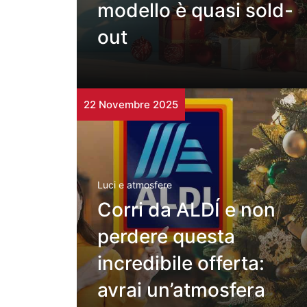
modello è quasi sold-
out
22 Novembre 2025
Luci e atmosfere
Corri da ALDÍ e non
perdere questa
incredibile offerta:
avrai un’atmosfera