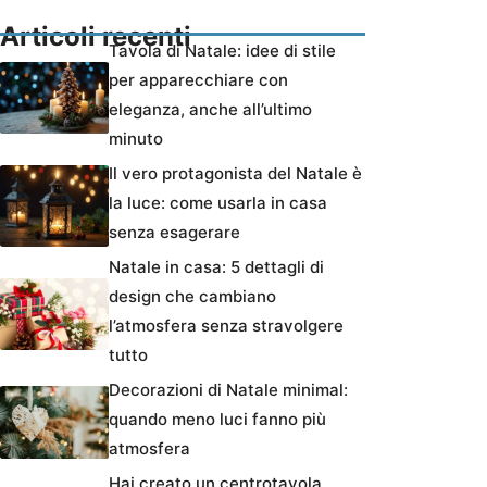
Articoli recenti
Tavola di Natale: idee di stile
per apparecchiare con
eleganza, anche all’ultimo
minuto
Il vero protagonista del Natale è
la luce: come usarla in casa
senza esagerare
Natale in casa: 5 dettagli di
design che cambiano
l’atmosfera senza stravolgere
tutto
Decorazioni di Natale minimal:
quando meno luci fanno più
atmosfera
Hai creato un centrotavola