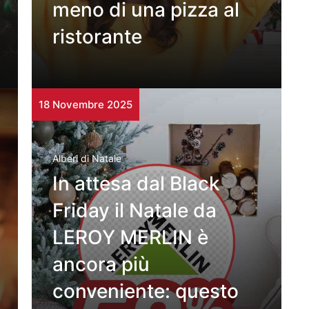
meno di una pizza al
ristorante
18 Novembre 2025
Alberi di Natale
In attesa dal Black
Friday il Natale da
LEROY MERLIN è
ancora più
conveniente: questo