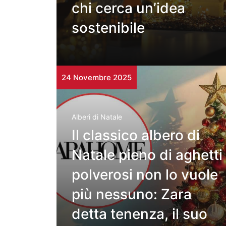
chi cerca un’idea
sostenibile
24 Novembre 2025
Alberi di Natale
Il classico albero di
Natale pieno di aghetti
polverosi non lo vuole
più nessuno: Zara
detta tenenza, il suo