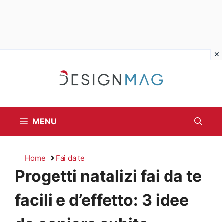
Vai
al
contenuto
MENU
Home
Fai da te
Progetti natalizi fai da te
facili e d’effetto: 3 idee