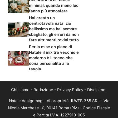
minimal: quando meno luci
fanno più atmosfera
Hai creato un
centrotavola natalizio
bellissimo ma hai sempre
sbagliato, gli errori da non
fare altrimenti rovini tutto
Per la mise en place di
Natale il mix tra vecchio e
moderno è il tocco che
dona personalità alla
tavola
Chi siamo
-
Redazione
-
Privacy Policy
-
Disclaimer
Natale.designmag.it di proprietà di WEB 365 SRL - Via
Nicola Marchese 10, 00141 Roma (RM) - Codice Fiscale
e Partita I.V.A. 12279101005