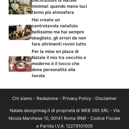
Decorazioni di Natale
minimal: quando meno luci
fanno più atmosfera
Hai creato un
centrotavola natalizio
bellissimo ma hai sempre
sbagliato, gli errori da non
fare altrimenti rovini tutto
Per la mise en place di
Natale il mix tra vecchio e
moderno è il tocco che
dona personalità alla
tavola
Chi siamo
-
Redazione
-
Privacy Policy
-
Disclaimer
Natale.designmag.it di proprietà di WEB 365 SRL - Via
Nicola Marchese 10, 00141 Roma (RM) - Codice Fiscale
e Partita I.V.A. 12279101005