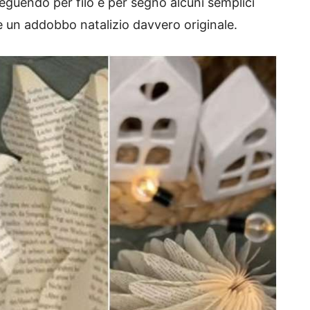
eguendo per filo e per segno alcuni semplici
re un addobbo natalizio davvero originale.