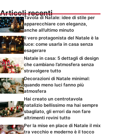
Articoli recenti
Tavola di Natale: idee di stile per
apparecchiare con eleganza,
anche all’ultimo minuto
Il vero protagonista del Natale è la
luce: come usarla in casa senza
esagerare
Natale in casa: 5 dettagli di design
che cambiano l’atmosfera senza
stravolgere tutto
Decorazioni di Natale minimal:
quando meno luci fanno più
atmosfera
Hai creato un centrotavola
natalizio bellissimo ma hai sempre
sbagliato, gli errori da non fare
altrimenti rovini tutto
Per la mise en place di Natale il mix
tra vecchio e moderno è il tocco