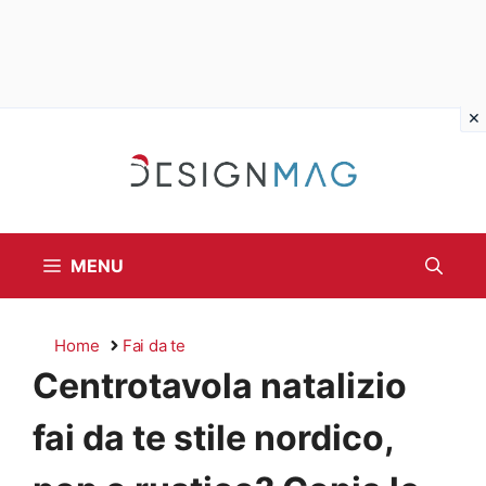
Vai
al
contenuto
MENU
Home
Fai da te
Centrotavola natalizio
fai da te stile nordico,